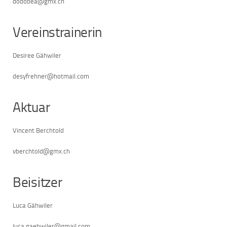
dodobea@gmx.ch
Vereinstrainerin
Desiree Gähwiler
desyfrehner@hotmail.com
Aktuar
Vincent Berchtold
vberchtold@gmx.ch
Beisitzer
Luca Gähwiler
luca.gaehwiler@gmail.com