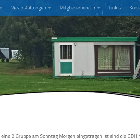
an
Veranstaltungen
Mitgliederbereich
Link’s
Kont
eine 2 Gruppe am Sonntag Morgen eingetragen ist sind die GDH